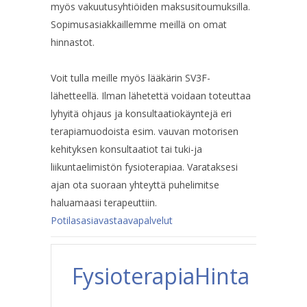
myös vakuutusyhtiöiden maksusitoumuksilla.
Sopimusasiakkaillemme meillä on omat
hinnastot.
Voit tulla meille myös lääkärin SV3F-
lähetteellä. Ilman lähetettä voidaan toteuttaa
lyhyitä ohjaus ja konsultaatiokäyntejä eri
terapiamuodoista esim. vauvan motorisen
kehityksen konsultaatiot tai tuki-ja
liikuntaelimistön fysioterapiaa. Varataksesi
ajan ota suoraan yhteyttä puhelimitse
haluamaasi terapeuttiin.
Potilasasiavastaavapalvelut
Fysioterapia
Hinta